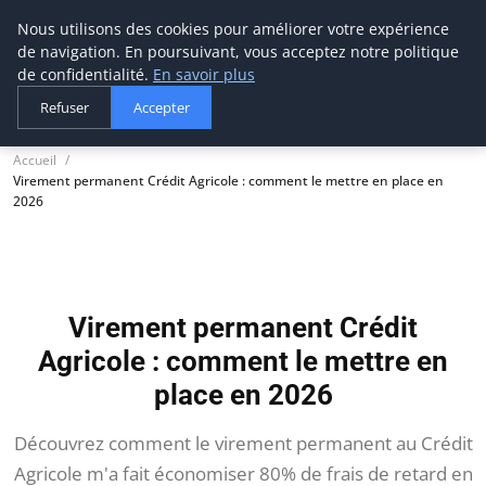
Nous utilisons des cookies pour améliorer votre expérience
thestorefinder
de navigation. En poursuivant, vous acceptez notre politique
Trouvez les meilleures adresses business
de confidentialité.
En savoir plus
Refuser
Accepter
Accueil
Virement permanent Crédit Agricole : comment le mettre en place en
2026
Virement permanent Crédit
Agricole : comment le mettre en
place en 2026
Découvrez comment le virement permanent au Crédit
Agricole m'a fait économiser 80% de frais de retard en