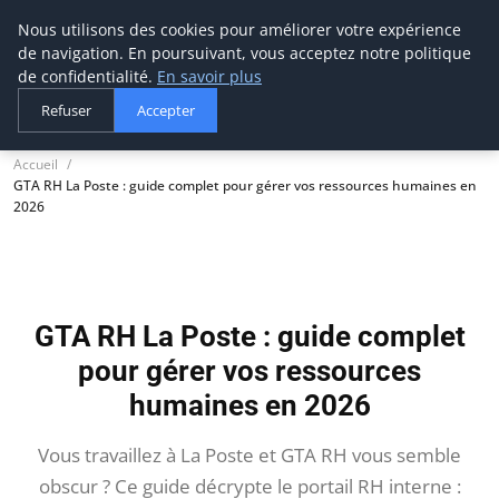
Nous utilisons des cookies pour améliorer votre expérience
thestorefinder
de navigation. En poursuivant, vous acceptez notre politique
Trouvez les meilleures adresses business
de confidentialité.
En savoir plus
Refuser
Accepter
Accueil
GTA RH La Poste : guide complet pour gérer vos ressources humaines en
2026
GTA RH La Poste : guide complet
pour gérer vos ressources
humaines en 2026
Vous travaillez à La Poste et GTA RH vous semble
obscur ? Ce guide décrypte le portail RH interne :