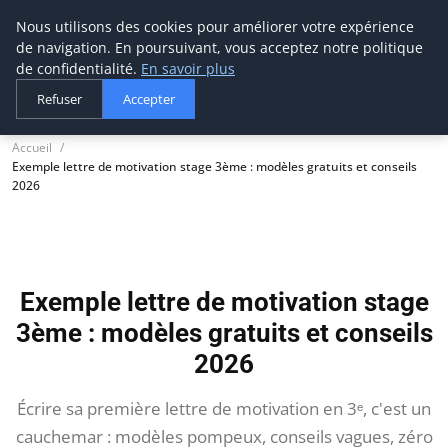
Nous utilisons des cookies pour améliorer votre expérience
thestorefinder
de navigation. En poursuivant, vous acceptez notre politique
Trouvez les meilleures adresses business
de confidentialité.
En savoir plus
Refuser
Accepter
Accueil
Exemple lettre de motivation stage 3ème : modèles gratuits et conseils
2026
Exemple lettre de motivation stage
3ème : modèles gratuits et conseils
2026
Écrire sa première lettre de motivation en 3ᵉ, c'est un
cauchemar : modèles pompeux, conseils vagues, zéro