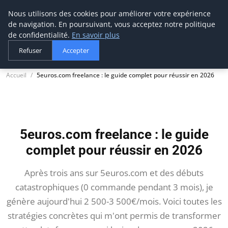
Nous utilisons des cookies pour améliorer votre expérience
thestorefinder
de navigation. En poursuivant, vous acceptez notre politique
Trouvez les meilleures adresses business
de confidentialité.
En savoir plus
Refuser
Accepter
Accueil
5euros.com freelance : le guide complet pour réussir en 2026
5euros.com freelance : le guide
complet pour réussir en 2026
Après trois ans sur 5euros.com et des débuts
catastrophiques (0 commande pendant 3 mois), je
génère aujourd'hui 2 500-3 500€/mois. Voici toutes les
stratégies concrètes qui m'ont permis de transformer