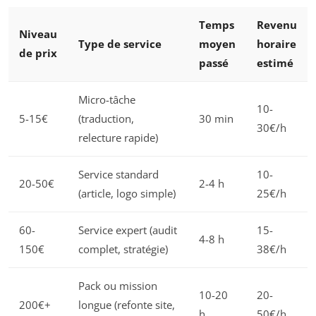
Temps
Revenu
Niveau
Type de service
moyen
horaire
de prix
passé
estimé
Micro-tâche
10-
5-15€
(traduction,
30 min
30€/h
relecture rapide)
Service standard
10-
20-50€
2-4 h
(article, logo simple)
25€/h
60-
Service expert (audit
15-
4-8 h
150€
complet, stratégie)
38€/h
Pack ou mission
10-20
20-
200€+
longue (refonte site,
h
50€/h